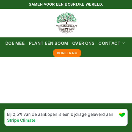
Ga
SAMEN VOOR EEN BOSRIJKE WERELD.
naar
inhoud
DOE MEE
PLANT EEN BOOM
OVER ONS
CONTACT
DONEER NU