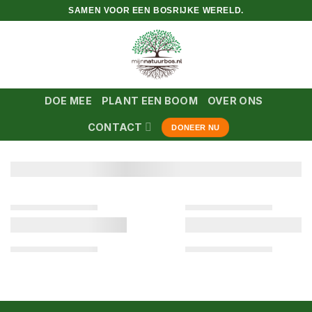
Ga
SAMEN VOOR EEN BOSRIJKE WERELD.
naar
inhoud
DOE MEE
PLANT EEN BOOM
OVER ONS
CONTACT
DONEER NU